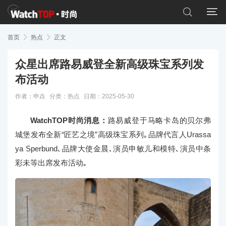


首页

热点

正文
众星出席路易威登全新高级珠宝系列发
布活动
作者：申垚
分类：
热点
日期：2025-05-30
WatchTOP时尚消息：
路易威登于马略卡岛的贝尔弗
城堡发布全新“匠艺之境”高级珠宝系列｡品牌代言人Urassa
ya Sperbund､品牌大使金晨､演员申敏儿和模特､演员中条
彩未等出席发布活动｡