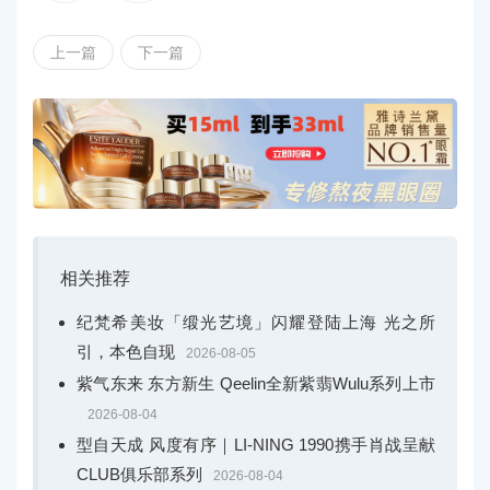
上一篇
下一篇
品牌代言人Urassaya Sperbund出席路易威登全新高级珠宝系列发
布活动
品牌代言人Urassaya Sperbund身着路易威登金属光感
紫色花朵短裙,搭配银色金属Micro Malle Capitale手袋及黑
色缎面高跟鞋,并佩戴路易威登Bravery高级珠宝系列Tumbl
er项链,项链镶嵌一颗47.36克拉八角阶梯型切割坦桑石,并点
相关推荐
缀橄榄石､黄水晶､坦桑石､紫水晶､碧玺､堇青石､海蓝宝石
纪梵希美妆「缎光艺境」闪耀登陆上海 光之所
及钻石;同时搭配LV Diamonds珠宝系列戒指,戒指主石为一
引，本色自现
2026-08-05
颗2克拉LV Monogram星形切割钻石｡
紫气东来 东方新生 Qeelin全新紫翡Wulu系列上市
2026-08-04
型自天成 风度有序｜LI-NING 1990携手肖战呈献
CLUB俱乐部系列
2026-08-04