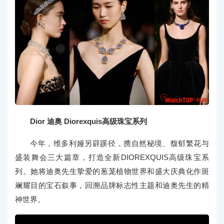
Dior 迪奥 Diorexquis高级珠宝系列
今年，维多利娅另辟蹊径，携自然秘境、馥郁繁花与
盛装舞会三大篇章，打造全新DIOREXQUIS高级珠宝系
列。她将迪奥先生挚爱的葱茏植物世界和盛大庆典化作斑
斓耀目的宝石叙事，回溯品牌标志性主题和迪奥先生的精
神世界。