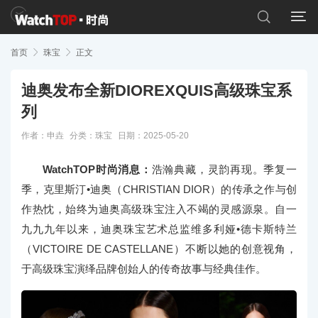


首页

珠宝

正文
迪奥发布全新DIOREXQUIS高级珠宝系
列
作者：申垚
分类：
珠宝
日期：2025-05-20
WatchTOP时尚消息：
浩瀚典藏，灵韵再现。季复一
季，克里斯汀•迪奥（CHRISTIAN DIOR）的传承之作与创
作热忱，始终为迪奥高级珠宝注入不竭的灵感源泉。自一
九九九年以来，迪奥珠宝艺术总监维多利娅•德卡斯特兰
（VICTOIRE DE CASTELLANE）不断以她的创意视角，
于高级珠宝演绎品牌创始人的传奇故事与经典佳作。