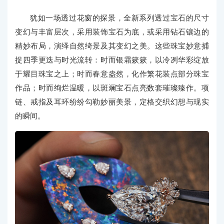
犹如一场透过花窗的探景，全新系列透过宝石的尺寸
变幻与丰富层次，采用装饰宝石为底，或采用钻石镶边的
精妙布局，演绎自然绮景及其变幻之美。这些珠宝妙意捕
捉四季更迭与时光流转：时而银霜簌簌，以冷冽华彩绽放
于耀目珠宝之上；时而春意盎然，化作繁花装点部分珠宝
作品；时而绚烂温暖，以斑斓宝石点亮数套璀璨臻作。项
链、戒指及耳环纷纷勾勒妙丽美景，定格交织幻想与现实
的瞬间。