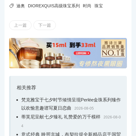

迪奥
DIOREXQUIS高级珠宝系列
时尚
珠宝
上一篇
下一篇
相关推荐
梵克雅宝于七夕时节倾情呈现Perlée金珠系列臻作
以欢愉意趣谱写夏日恋曲
2026-08-05
蒂芙尼呈献七夕臻礼 礼赞爱的万千模样
2026-08-0
4
意式经典 映照京城，布契拉提全新精品店于国贸