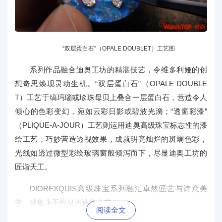
“双层蛋白石”（OPALE DOUBLET）工艺图
系列作品融合迪奥工坊的精湛技艺，令维多利娅的创
想奇思焕现灵动生机。“双层蛋白石”（OPALE DOUBLE
T）工艺于缟玛瑙或珍珠母贝上叠合一层蛋白石，营造令人
倾心的色彩变幻，宛如云彩日影或碧波光漪；“透窗彩漆”
（PLIQUE-A-JOUR）工艺则运用迪奥高级珠宝标志性的漆
绘工艺，巧妙营造透视效果，成就明亮灿烂的斑斓色彩，
光线如透过微型彩绘玻璃窗般倾泻而下，尽显迪奥工坊的
匠诣天工。
DIOREXQUIS高级珠宝系列融汇卓然匠艺与诗意美
学，致敬永不停息的迪奥之梦。
阅读全文