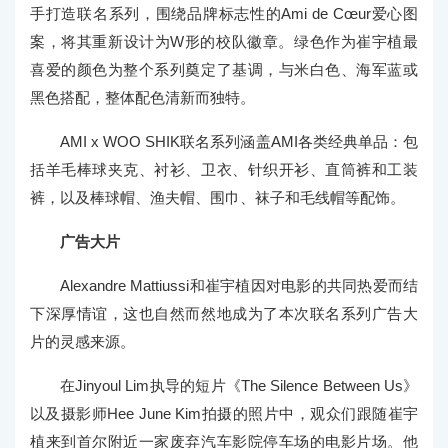
手打造联名系列，围绕品牌标志性的Ami de Cœur爱心图
案，将其重新设计为W形的校队徽章。绿色作为崔宇植最
喜爱的颜色为整个系列奠定了基调，与米白色、海军蓝或
黑色搭配，整体配色清新而独特。
AMI x WOO SHIK联名系列涵盖AMI各类经典单品：包
括羊毛棒球夹克、衬衫、卫衣、针织开衫、直筒裤和工装
裤，以及棒球帽、渔夫帽、围巾、袜子和毛线帽等配饰。
广告大片
Alexandre Mattiussi和崔宇植因对电影的共同热爱而结
下深厚情谊，这也自然而然地成为了本次联名系列广告大
片的灵感来源。
在Jinyoul Lim执导的短片《The Silence Between Us》
以及摄影师Hee June Kim拍摄的照片中，观众们跟随崔宇
植来到首尔附近一家废弃汽车影院停车场的电影片场。他