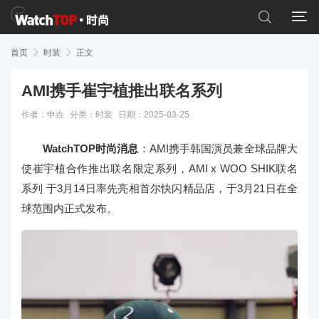


首页

时装

正文
AMI携手崔宇植推出联名系列
作者：申垚
分类：
时装
日期：2025-03-25
WatchTOP时尚消息
：AMI携手韩国演员兼全球品牌大
使崔宇植合作推出联名限定系列，AMI x WOO SHIK联名
系列 于3月14日率先亮相首尔快闪精品店，于3月21日在全
球范围内正式发布。