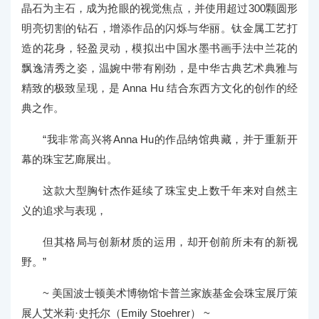
晶石为主石，成为抢眼的视觉焦点，并使用超过300颗圆形
明亮切割的钻石，增添作品的闪烁与华丽。钛金属工艺打
造的花身，轻盈灵动，模拟出中国水墨书画手法中兰花的
飘逸清秀之姿，温婉中带有刚劲，是中华古典艺术典雅与
精致的极致呈现，是 Anna Hu 结合东西方文化的创作的经
典之作。
“我非常高兴将Anna Hu的作品纳馆典藏，并于重新开
幕的珠宝艺廊展出。
这款大型胸针杰作延续了珠宝史上数千年来对自然主
义的追求与表现，
但其格局与创新材质的运用，却开创前所未有的新视
野。”
~ 美国波士顿美术博物馆卡普兰家族基金会珠宝展厅策
展人艾米莉·史托尔（Emily Stoehrer） ~