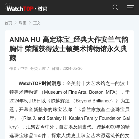


首页

珠宝

正文
ANNA HU 高定珠宝_经典大作安兰气韵
胸针 荣耀获得波士顿美术博物馆永久典
藏
作者：申垚
分类：
珠宝
日期：2024-05-30
WatchTOP时尚消息：
全美前十大艺术馆之一的波士
顿美术博物馆 （Museum of Fine Arts, Boston, MFA），于
2024年5月18日以《超越辉煌 （Beyond Brilliance）》为主
题，开幕全新整修的珠宝艺廊「卡普兰家族基金会珠宝展
厅」（Rita J. and Stanley H. Kaplan Family Foundation Gal
lery），汇聚古今中外，自古埃及到当代、跨越4000年的精
选珠宝珍品150件，探索人类史上珠宝艺术源远流长的文