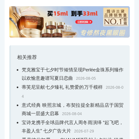
相关推荐
梵克雅宝于七夕时节倾情呈现Perlée金珠系列臻作
以欢愉意趣谱写夏日恋曲
2026-08-05
蒂芙尼呈献七夕臻礼 礼赞爱的万千模样
2026-08-0
4
意式经典 映照京城，布契拉提全新精品店于国贸
商城一层盛大启幕
2026-08-04
宝诗龙携手全球品牌代言人周冬雨演绎 “起飞吧，
丰盈人生” 七夕广告大片
2026-07-29