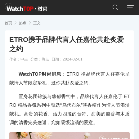


首页

热点

正文
ETRO携手品牌代言人任嘉伦共赴炙爱
之约
作者：申垚
分类：
热点
日期：2024-02-01
WatchTOP时尚消息
：ETRO 携品牌代言人任嘉伦呈
献情人节限定挚礼，邀你共赴炙爱之约。
置身花团锦簇与馥郁香气中，品牌代言人任嘉伦于 ET
RO 精品香氛系列中甄选“乌代布尔”淡香精作为情人节浪漫
献礼。高贵的花香、活力四溢的音符、甜美的麝香与木质
调的清香完美邂逅，宛如缓缓流淌的爱意。