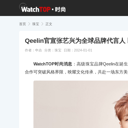
首页

珠宝

正文
Qeelin官宣张艺兴为全球品牌代言人
作者：申垚
分类：
珠宝
日期：2024-01-01
WatchTOP时尚消息
：高级珠宝品牌Qeelin在
合作可突破风格界限，映耀文化传承，共赴一场东方美