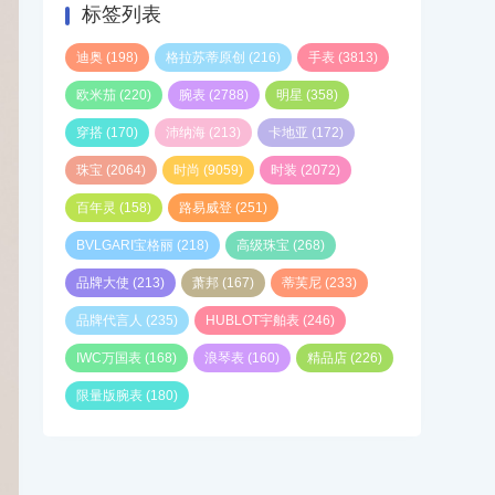
标签列表
迪奥
(198)
格拉苏蒂原创
(216)
手表
(3813)
欧米茄
(220)
腕表
(2788)
明星
(358)
穿搭
(170)
沛纳海
(213)
卡地亚
(172)
珠宝
(2064)
时尚
(9059)
时装
(2072)
百年灵
(158)
路易威登
(251)
BVLGARI宝格丽
(218)
高级珠宝
(268)
品牌大使
(213)
萧邦
(167)
蒂芙尼
(233)
品牌代言人
(235)
HUBLOT宇舶表
(246)
IWC万国表
(168)
浪琴表
(160)
精品店
(226)
限量版腕表
(180)