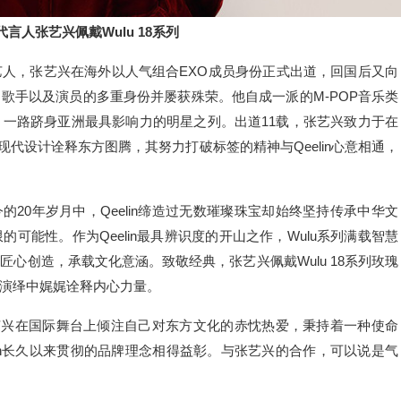
牌代言人张艺兴佩戴Wulu 18系列
人，张艺兴在海外以人气组合EXO成员身份正式出道，回国后又向
歌手以及演员的多重身份并屡获殊荣。他自成一派的M-POP音乐类
一路跻身亚洲最具影响力的明星之列。出道11载，张艺兴致力于在
用现代设计诠释东方图腾，其努力打破标签的精神与Qeelin心意相通，
至今的20年岁月中，Qeelin缔造过无数璀璨珠宝却始终坚持传承中华文
可能性。作为Qeelin最具辨识度的开山之作，Wulu系列满载智慧
心创造，承载文化意涵。致敬经典，张艺兴佩戴Wulu 18系列玫瑰
演绎中娓娓诠释内心力量。
表示：“张艺兴在国际舞台上倾注自己对东方文化的赤忱热爱，秉持着一种使命
in长久以来贯彻的品牌理念相得益彰。与张艺兴的合作，可以说是气