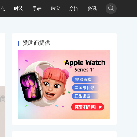

热点
时装
手表
珠宝
穿搭
资讯
赞助商提供