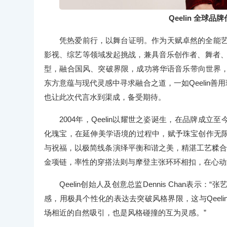
Qeelin 全球品
凭热爱前行，以舞台证明。作为天赋卓然的全能艺
影视、综艺等领域发起挑战，兼具音乐创作者、舞者、
型，融合国风、突破界限，成功将华语音乐带向世界，
东方意蕴与现代灵感中寻求融合之道，一如Qeelin善
也让此次代言水到渠成，备受期待。
2004年，Qeelin以耀世之姿诞生，在品牌成立
化瑰宝，在延伸美学语境的过程中，赋予珠宝创作无限的
与祝福，以极简线条演绎平衡和谐之美，精湛工艺糅合匠
金项链，率性的穿搭法则与摩登主张环环相扣，在心动
Qeelin创始人及创意总监Dennis Chan
感，用极具个性化的表达去突破风格界限，这与Qeel
场相近的自然吸引，也是风格碰撞的互为灵感。”