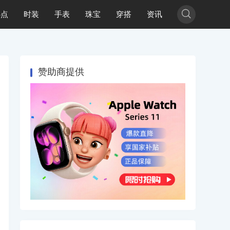

热点
时装
手表
珠宝
穿搭
资讯
赞助商提供