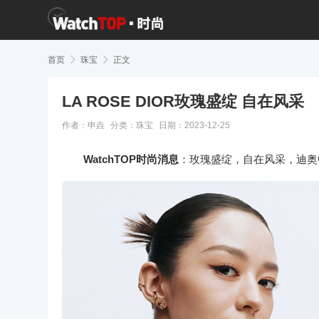
首页

珠宝

正文
LA ROSE DIOR玫瑰盛绽 自在风采
作者：申垚
分类：
珠宝
日期：2023-12-25
WatchTOP时尚消息
：玫瑰盛绽，自在风采，迪奥中国