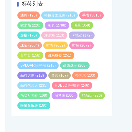
标签列表
迪奥
(198)
格拉苏蒂原创
(216)
手表
(3813)
欧米茄
(220)
腕表
(2788)
明星
(358)
穿搭
(170)
沛纳海
(213)
卡地亚
(172)
珠宝
(2064)
时尚
(9059)
时装
(2072)
百年灵
(158)
路易威登
(251)
BVLGARI宝格丽
(218)
高级珠宝
(268)
品牌大使
(213)
萧邦
(167)
蒂芙尼
(233)
品牌代言人
(235)
HUBLOT宇舶表
(246)
IWC万国表
(168)
浪琴表
(160)
精品店
(226)
限量版腕表
(180)