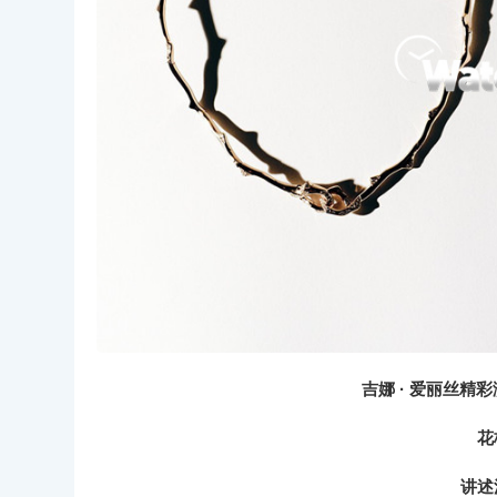
吉娜 · 爱丽丝精彩演
花
讲述