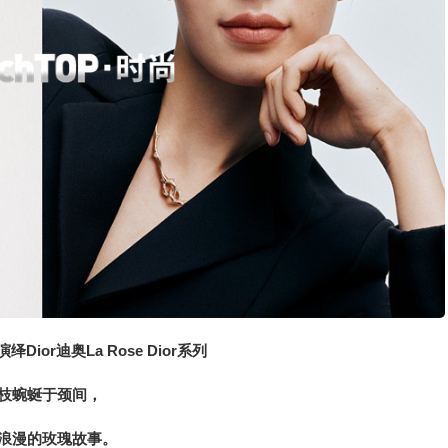
绎Dior迪奥La Rose Dior系列
枝蜿蜒于颈间，
浪漫的玫瑰故事。