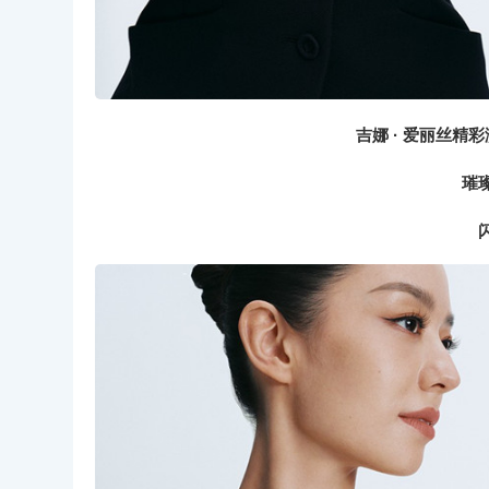
吉娜 · 爱丽丝精彩演
璀