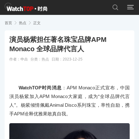


首页

热点

正文
演员杨紫担任著名珠宝品牌APM
Monaco 全球品牌代言人
作者：申垚
分类：
热点
日期：2023-12-25
WatchTOP时尚消息
：APM Monaco正式宣布，中国
演员杨紫加入APM Monaco大家庭，成为“全球品牌代言
人”。
杨紫倾情佩戴Animal Disco系列珠宝，率性自励，携
手APM诠释优雅果敢真自我。