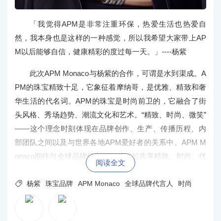
「我觉得APM是非常注重环保，热爱生活也热爱自
然，我本身也是这样的一种感觉，所以我希望大家带上AP
M以后能够自信，健康精彩的度过每一天。」----杨紫
此次APM Monaco与杨紫的合作，可谓是水到渠成。A
PM的珠宝精致十足，它象征着摩纳哥，是优雅、精致和奢
华生活的代名词。APM的珠宝是时尚前卫的，它融合了街
头风格、秀场趋势、潮流文化和艺术。“精致、时尚、微笑”
——这个理念时刻体现在品牌创作、生产、传播历程、内
部团队之间以及与世界各地APM爱好者的关系中。APM M
onaco期待与全球品牌代言人杨紫一起共享精致、时尚、优
阅读全文
雅的价值观，共同点亮未来的每一刻闪耀瞬间。

杨紫
珠宝品牌
APM Monaco
全球品牌代言人
时尚
由“全球品牌代言人”代言人杨紫，率性演绎个性十足的
APM 2024年新品 Animal Disco 系列，释放独特灵气。