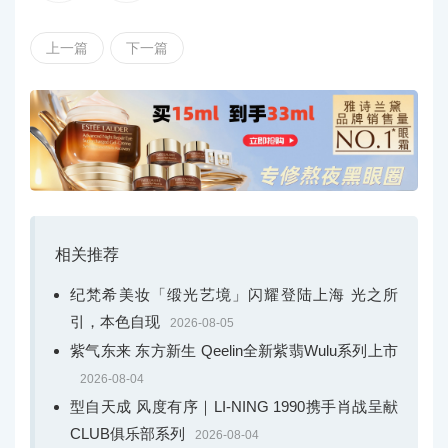
Animal Disco系列现已上市，是一个时尚大胆的系列，
灵感来自于迪斯科复古潮流，充满活力和超凡的魅力。彰
上一篇
下一篇
显个性，以动物图案为造型增添一抹狂野风情。这些大胆
前卫的时尚珠宝作品将提升您的形象，让您成为人群中最
耀眼的存在。
准备好彰显个性，与我们一同在夜晚尽情舞动吧！
关于APM Monaco的故事——一切要从1982年的摩纳
哥蒙特卡洛说起。
相关推荐
杰出的女性创始人Ariane和她的儿子Philippe Prette是
纪梵希美妆「缎光艺境」闪耀登陆上海 光之所
为世界各地著名珠宝商生产黄金、钻石和其他宝石的主要
引，本色自现
2026-08-05
制造商。
紫气东来 东方新生 Qeelin全新紫翡Wulu系列上市
2026-08-04
2012年，凭借立足于行业长达30年的持之以恒精神、
型自天成 风度有序｜LI-NING 1990携手肖战呈献
丰富经验以及所打磨出的精湛工艺，现任首席执行官Philipp
CLUB俱乐部系列
2026-08-04
e Prette与他的妻子、首席创意官Kika Prette携手创立了“AP