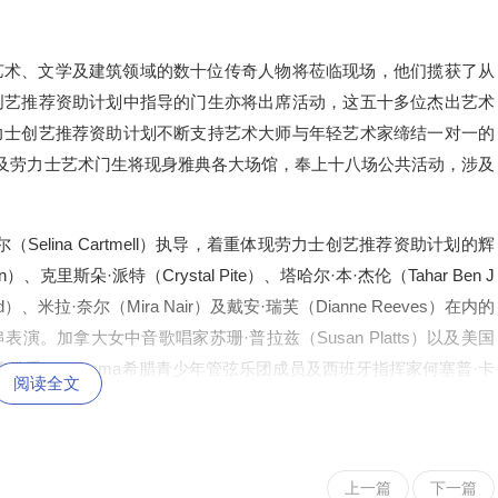
艺术、文学及建筑领域的数十位传奇人物将莅临现场，他们揽获了从
创艺推荐资助计划中指导的门生亦将出席活动，这五十多位杰出艺术
力士创艺推荐资助计划不断支持艺术大师与年轻艺术家缔结一对一的
师及劳力士艺术门生将现身雅典各大场馆，奉上十八场公共活动，涉及
elina Cartmell）执导，着重体现劳力士创艺推荐资助计划的辉
克里斯朵·派特（Crystal Pite）、塔哈尔·本·杰伦（Tahar Ben J
ﬁeld）、米拉·奈尔（Mira Nair）及戴安·瑞芙（Dianne Reeves）在内的
。加拿大女中音歌唱家苏珊·普拉兹（Susan Platts）以及美国
ter）将携手El Sistema希腊青少年管弦乐团成员及西班牙指挥家何塞普·卡
阅读全文
h），于多场演出中献上精彩合奏。典礼结束后，灯塔晚宴开始前，门生与嘉宾将
in》的露天首演。秘鲁作曲家宝芝·佐佐木（Pauchi Sasaki）将携手C
会文化中心的舞蹈喷泉水道（Dancing Fountains at the Canal）联
上一篇
下一篇
律欢跃起舞。