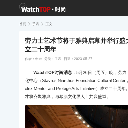
首页

手表

正文
劳力士艺术节将于雅典启幕并举行盛
立二十周年
作者：申垚
分类：
手表
日期：2023-05-27
WatchTOP时尚消息
：5月26日（周五）晚，劳力士艺术节（
化中心（Stavros Niarchos Foundation Cul
olex Mentor and Protégé Arts Initi
才将齐聚雅典，与希腊文化界人士共襄盛举。