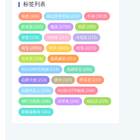
标签列表
迪奥
(198)
格拉苏蒂原创
(216)
手表
(3818)
欧米茄
(220)
腕表
(2790)
明星
(358)
穿搭
(170)
沛纳海
(213)
卡地亚
(172)
珠宝
(2066)
时尚
(9065)
时装
(2072)
百年灵
(158)
路易威登
(251)
BVLGARI宝格丽
(218)
高级珠宝
(268)
品牌大使
(213)
萧邦
(167)
蒂芙尼
(233)
品牌代言人
(235)
HUBLOT宇舶表
(246)
IWC万国表
(168)
浪琴表
(160)
精品店
(226)
限量版腕表
(181)