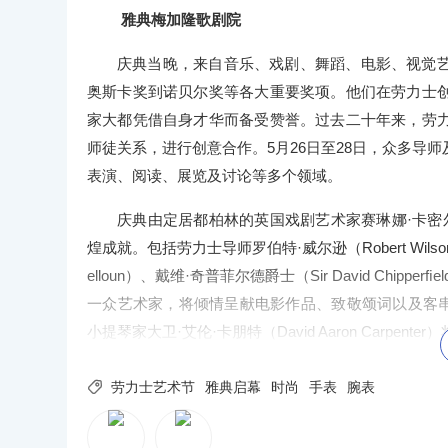
雅典梅加隆歌剧院
庆典当晚，来自音乐、戏剧、舞蹈、电影、视觉
奥斯卡奖到诺贝尔奖等各大重要奖项。他们在劳力士
家大都凭借自身才华而备受赞誉。过去二十年来，劳
师徒关系，进行创意合作。5月26日至28日，众多导
表演、阅读、展览及讨论等多个领域。
庆典由定居都柏林的英国戏剧艺术家赛琳娜·卡密尔（S
煌成就。包括劳力士导师罗伯特·威尔逊（Robert Wilson）、
elloun）、戴维·奇普菲尔德爵士（Sir David Chipper
一众艺术家，将倾情呈献电影作品、致敬颂词以及客串表演
小提琴家大卫·艾伦·卡朋特（David Aaron Carpen
巴耶·多梅内克（Josep Caballé Domenec
共同观看劳力士艺术节委托作品《ARTEMIS: Founta

劳力士艺术节
雅典启幕
时尚
手表
腕表
HÓRES合唱团的30位演唱家，在Stavros Niarchos基金
袂演绎这支音乐杰作。届时，数座灯光喷泉亦将伴随旋