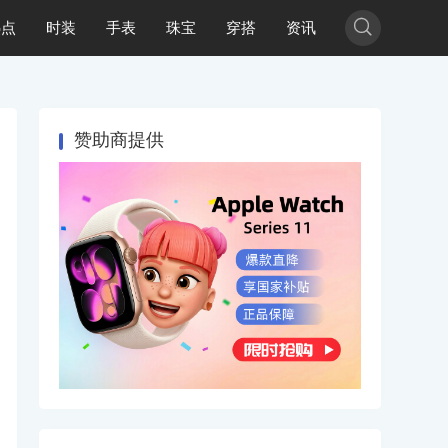

热点
时装
手表
珠宝
穿搭
资讯
赞助商提供