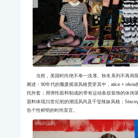
当然，美国时尚绝不单一浅薄。秋冬系列不再局
阐述：90年代的颓废摇滚风格贯穿其中，alice + o
托外套；用弹性面料制成的带有运动条纹装饰的休闲
面料体现21世纪初的潮流风尚及千玺辣妹风格；Stace
告个性鲜明的时尚宣言。