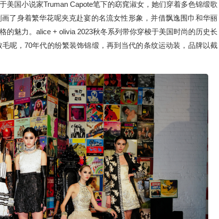
国小说家Truman Capote笔下的窈窕淑女，她们穿着多色锦缎歌
刻画了身着繁华花呢夹克赴宴的名流女性形象，并借飘逸围巾和华丽
alice + olivia 2023秋冬系列带你穿梭于美国时尚的历史长
致毛呢，70年代的纷繁装饰锦缎，再到当代的条纹运动装，品牌以截