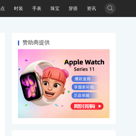

热点
时装
手表
珠宝
穿搭
资讯
赞助商提供