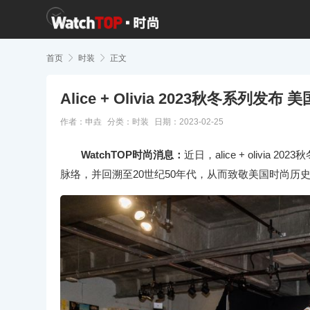
首页

时装

正文
Alice + Olivia 2023秋冬系列
作者：申垚
分类：
时装
日期：2023-02-25
WatchTOP时尚消息：
近日，alice + oliv
脉络，并回溯至20世纪50年代，从而致敬美国时尚历