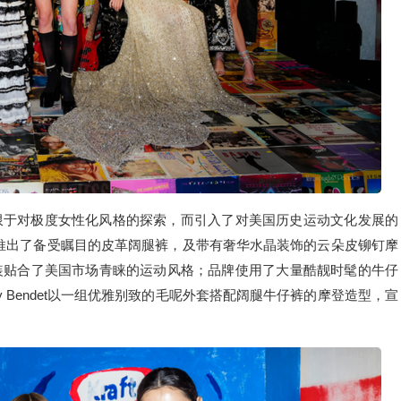
限于对极度女性化风格的探索，而引入了对美国历史运动文化发展的
livia推出了备受瞩目的皮革阔腿裤，及带有奢华水晶装饰的云朵皮铆钉摩
装贴合了美国市场青睐的运动风格；品牌使用了大量酷靓时髦的牛仔
y Bendet以一组优雅别致的毛呢外套搭配阔腿牛仔裤的摩登造型，宣