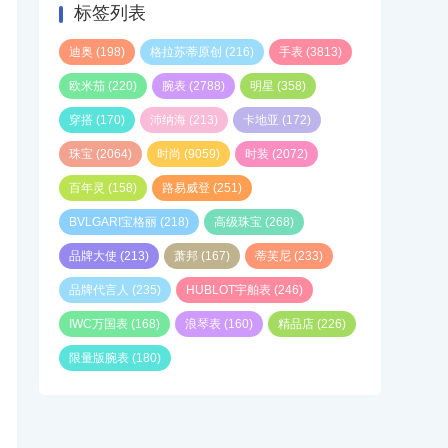
标签列表
迪奥
(198)
格拉苏蒂原创
(216)
手表
(3813)
欧米茄
(220)
腕表
(2788)
明星
(358)
穿搭
(170)
沛纳海
(213)
卡地亚
(172)
珠宝
(2064)
时尚
(9059)
时装
(2072)
百年灵
(158)
路易威登
(251)
BVLGARI宝格丽
(218)
高级珠宝
(268)
品牌大使
(213)
萧邦
(167)
蒂芙尼
(233)
品牌代言人
(235)
HUBLOT宇舶表
(246)
IWC万国表
(168)
浪琴表
(160)
精品店
(226)
限量版腕表
(180)