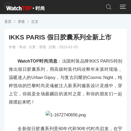


首页

穿搭

正文
IKKS PARIS 假日胶囊系列全新上市
作者：申垚
分类：
穿搭
日期：2023-01-03
WatchTOP时尚消息
：法国时装品牌IKKS PARIS特别
推出假日胶囊系列，用高级时装代码诠释年末派对现场，
温暖迷人的Urban Gipsy，与复古闪耀的Cosmic Night，纯
粹悦动的巴黎时尚灵魂被注入新系列服装设计灵感中，穿
上它，你就是全场最瞩目的派对之星，和你的朋友们一起
摇摆起来吧！
全新假日胶囊系列受80年代和90年代时尚启发，在宇