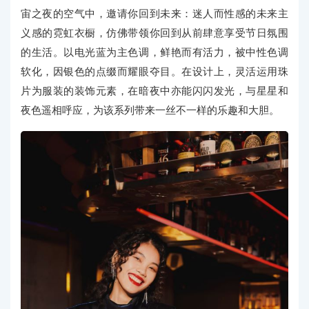
宙之夜的空气中，邀请你回到未来：迷人而性感的未来主
义感的霓虹衣橱，仿佛带领你回到从前肆意享受节日氛围
的生活。以电光蓝为主色调，鲜艳而有活力，被中性色调
软化，因银色的点缀而耀眼夺目。在设计上，灵活运用珠
片为服装的装饰元素，在暗夜中亦能闪闪发光，与星星和
夜色遥相呼应，为该系列带来一丝不一样的乐趣和大胆。