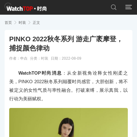


首页

时装

正文
PINKO 2022秋冬系列 游走广袤摩登，
捕捉颜色律动
作者：申垚
分类：
时装
日期：2022-08-09
WatchTOP时尚消息
：从全新视角诠释女性刚柔之
美，PINKO 2022秋冬系列颠覆时尚感官，大胆创新，将不
被定义的女性气质与率性融合。打破束缚，展示真我，以
行动为美丽赋权。