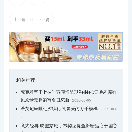
上一篇
下一篇
相关推荐
梵克雅宝于七夕时节倾情呈现Perlée金珠系列臻作
以欢愉意趣谱写夏日恋曲
2026-08-05
蒂芙尼呈献七夕臻礼 礼赞爱的万千模样
2026-08-0
4
意式经典 映照京城，布契拉提全新精品店于国贸