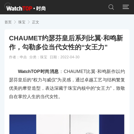


首页

珠宝

正文
CHAUMET约瑟芬皇后系列比翼·和鸣新
作，勾勒多位当代女性的“女王力”
作者：申垚
分类：
珠宝
日期：2022-04-30
WatchTOP时尚消息
：CHAUMET比翼·和鸣新作以约
瑟芬皇后的“权力与威仪”为灵感，通过卓越工艺与结构繁复
优美的摩登造型，表达深藏于珠宝内核中的“女王力”，致敬
自在掌控人生的当代女性。