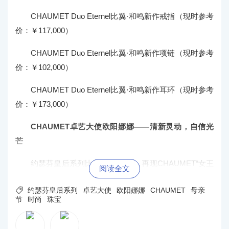
CHAUMET Duo Eternel比翼·和鸣新作戒指（现时参考
价：￥117,000）
CHAUMET Duo Eternel比翼·和鸣新作项链（现时参考
价：￥102,000）
CHAUMET Duo Eternel比翼·和鸣新作耳环（现时参考
价：￥173,000）
CHAUMET卓艺大使欧阳娜娜——清新灵动，自信光
芒
约瑟芬皇后系列比翼·和鸣新作，再现CHAUMET“女王
阅读全文
力”经典“水滴型”图腾，以摩登线条与精湛镶嵌，勾勒卓艺

约瑟芬皇后系列
卓艺大使
欧阳娜娜
CHAUMET
母亲
大使欧阳娜娜的自信灵动。新作钻石戒指与同系列作品组
节
时尚
珠宝
合搭配，尽显时尚巧思，闪耀自信光芒；钻石耳环与钻石
项链新作于耳畔颈间呼应，交织辉映瞩目的“女王力”。