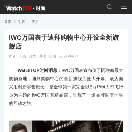


首页

手表

正文
IWC万国表于迪拜购物中心开设全新旗
舰店
作者：申垚
分类：
手表
日期：2022-04-17
WatchTOP时尚消息
：IWC万国表宣布位于阿联酋最大
购物圣地，迪拜购物中心的全新旗舰店盛大开幕。该店面
采用创新零售概念，是全球第一家完全以Big Pilot大型飞行
员为主题的IWC万国表精品店，呈现了一场品牌制表世界
的互动之旅。