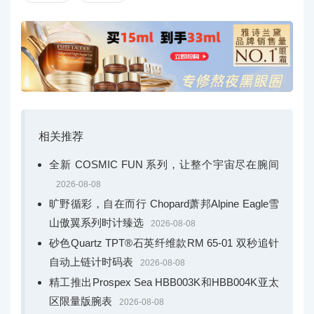
顾客将踏入工业风集装箱式的IWC万国表世界，其设
计规范回溯了Big Pilot大型飞行员从工具腕表到文化符号的
历史。无玻璃现代展柜以腕表为中心，提供更加开放的、
相关推荐
能与产品近距离接触的体验。两侧设有品牌肖像，从地板
全新 COSMIC FUN 系列，让整个宇宙尽在腕间
直抵天花板，通过迷人的视觉效果将独特的IWC万国表精
2026-08-08
神带到顾客眼前。
旷野循彩，自在而行 Chopard萧邦Alpine Eagle雪
山傲翼系列时计臻选
2026-08-08
砂色Quartz TPT®石英纤维款RM 65-01 双秒追针
自动上链计时码表
2026-08-08
精工推出Prospex Sea HBB003K和HBB004K亚太
区限量版腕表
2026-08-08