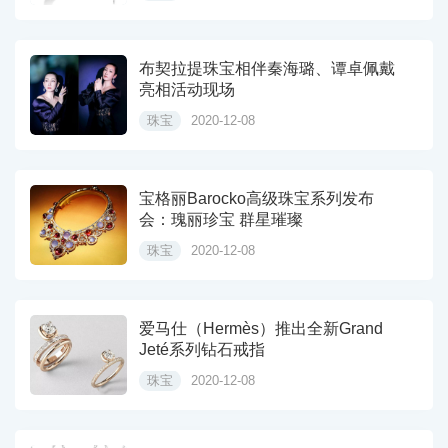
布契拉提珠宝相伴秦海璐、谭卓佩戴
亮相活动现场
珠宝
2020-12-08
宝格丽Barocko高级珠宝系列发布
会：瑰丽珍宝 群星璀璨
珠宝
2020-12-08
爱马仕（Hermès）推出全新Grand
Jeté系列钻石戒指
珠宝
2020-12-08