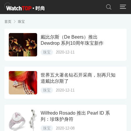


首页

珠宝
戴比尔斯（De Beers）推出
Dewdrop 系列10周年珠宝新作
珠宝
2020-12-11
世界五大著名钻石开采商，别再只知
道戴比尔斯了
珠宝
2020-12-11
Wilfredo Rosado 推出 Pearl ID 系
列：珍珠护身符
珠宝
2020-12-08