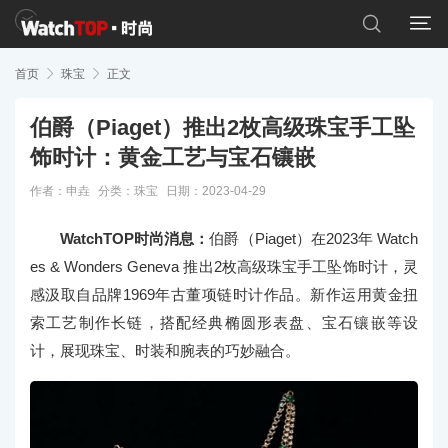


首页

珠宝

正文
伯爵（Piaget）推出2枚高级珠宝手工坠
饰时计：黄金工艺与宝石镶嵌
作者：申垚
分类：
珠宝
日期：2023-04-29
WatchTOP时尚消息：
伯爵（Piaget）在2023年 Watch
es & Wonders Geneva 推出2枚高级珠宝手工坠饰时计，灵
感汲取自品牌1969年古董项链时计作品。新作运用黄金扭
索工艺制作长链，搭配经典椭圆形表盘、宝石镶嵌等设
计，展现珠宝、时装和腕表的巧妙融合。