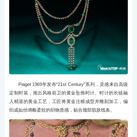
Piaget 1969年发布“21st Century”系列，灵感来自高级
定制时装，推出风格前卫的黄金坠饰时计。时计的长链融
入精湛的黄金工艺，工匠将黄金注模成型并雕刻加工，编
织成如丝绸般柔软的织物质感，贴合颈部肌肤线条。