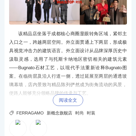
该精品店坐落于成都核心商圈显眼转角区域，紧邻主
入口之一，跨越两层空间。外立面贯通上下两层，形成极
具视觉冲击力的建筑语言。外立面设计从品牌深厚历史中
汲取灵感，选用了与托斯卡纳地区密切相关的建筑元素
——Bugnato石材工艺，以现代手法重新诠释Bugnato图
案。在临街层及沿人行道一侧，透过延展至两层的通透玻
璃幕墙，店内景致与精品陈列俨然成为街角流动的风景，
使路人能够充分领略品牌的传承与工艺。
阅读全文

FERRAGAMO
新概念旗舰店
时尚
时装