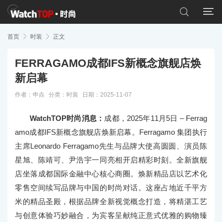


首页

时装

正文
FERRAGAMO成都IFS新概念旗舰店焕
新启幕
作者：申垚
分类：
时装
日期：2025-11-07
WatchTOP时尚消息：
成都，2025年11月5日 – Ferrag
amo成都IFS新概念旗舰店焕新启幕。Ferragamo 集团执行
主席Leonardo Ferragamo先生与品牌大使高圆圆、演员陈
星旭、陈靖可、尹浩宇一同亮相开启精彩时刻。全新旗舰
店坐落成都国际金融中心核心商圈。焕新精品店以艺术化
零售空间续写品牌与中国的时尚对话。这座占地近千平方
米的精品圣殿，根据品牌全新视觉概念打造，将精湛工艺
与创意体验巧妙融合，为宾客呈献纯正意式优雅的购物臻