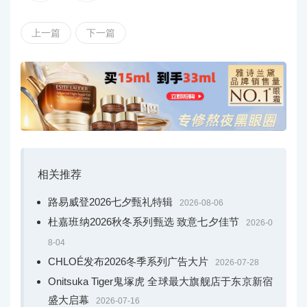
旗舰店内部，香波石材地板与手工设计图案的定制淡
上一篇
下一篇
雅色调地毯相映成趣。墙面及饰板融合温润香波石材、华
丽的卡拉卡塔斑纹大理石、明翠绿及拿破仑红大理石等多
种珍稀石材，并搭配条纹树脂石膏板，含沙树脂镶嵌等特
殊工艺，共同构筑出引人入胜的空间韵律。
相关推荐
路易威登2026七夕甄礼特辑
2026-08-06
杜嘉班纳2026秋冬系列甄选 致意七夕佳节
2026-0
8-04
CHLOÉ发布2026冬季系列广告大片
2026-07-28
Onitsuka Tiger鬼塚虎 全球最大旗舰店于东京新宿
盛大启幕
2026-07-16